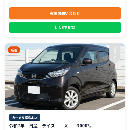
在庫お問い合わせ
LINEで相談
♡
新着
お
気
に
入
り
カーメル福島本店
令和7年 日産 デイズ Ⅹ 3000㌔