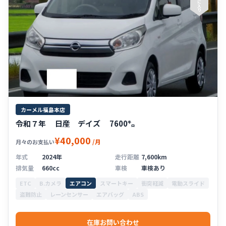
に
入
り
カーメル福島本店
令和７年 日産 デイズ 7600㌔
¥40,000
/月
月々のお支払い
年式
2024年
走行距離
7,600km
排気量
660cc
車検
車検あり
ETC
B.カメラ
エアコン
スマートキー
衝突軽減
電動スライド
盗難防止
レーンセンサー
エアバッグ
ABS
在庫お問い合わせ