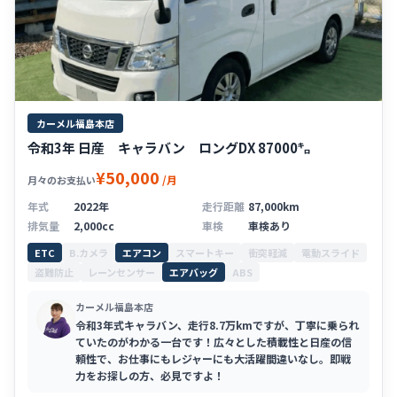
カーメル福島本店
令和3年 日産 キャラバン ロングDX 87000㌔
¥50,000
/月
月々のお支払い
年式
2022年
走行距離
87,000km
排気量
2,000cc
車検
車検あり
ETC
B.カメラ
エアコン
スマートキー
衝突軽減
電動スライド
盗難防止
レーンセンサー
エアバッグ
ABS
カーメル福島本店
令和3年式キャラバン、走行8.7万kmですが、丁寧に乗られ
ていたのがわかる一台です！広々とした積載性と日産の信
頼性で、お仕事にもレジャーにも大活躍間違いなし。即戦
力をお探しの方、必見ですよ！