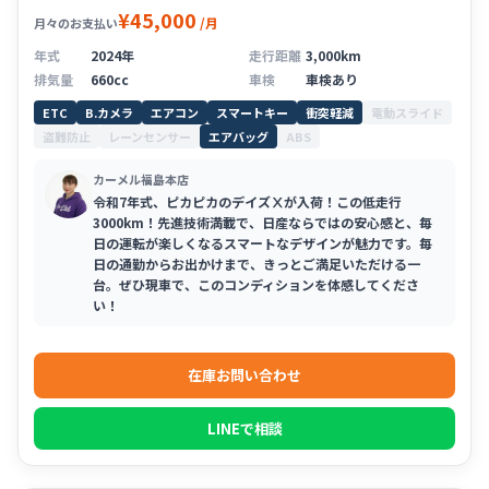
¥45,000
/月
月々のお支払い
年式
2024年
走行距離
3,000km
排気量
660cc
車検
車検あり
ETC
B.カメラ
エアコン
スマートキー
衝突軽減
電動スライド
盗難防止
レーンセンサー
エアバッグ
ABS
カーメル福島本店
令和7年式、ピカピカのデイズⅩが入荷！この低走行
3000km！先進技術満載で、日産ならではの安心感と、毎
日の運転が楽しくなるスマートなデザインが魅力です。毎
日の通勤からお出かけまで、きっとご満足いただける一
台。ぜひ現車で、このコンディションを体感してくださ
い！
在庫お問い合わせ
LINEで相談