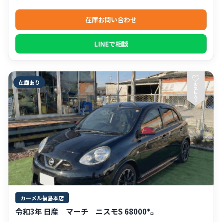
在庫お問い合わせ
LINEで相談
♡
在庫あり
お
気
に
入
り
カーメル福島本店
令和3年 日産 マーチ ニスモS 68000㌔