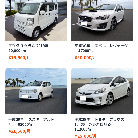
マツダ スクラム 2019年
平成30年 スバル レヴォーグ
90,000km
57000㌔
¥19,900/月
¥50,000/月
平成29年 スズキ アルト
平成25年 トヨタ プリウス
F 82000㌔
1．8S ﾂｰﾘﾝｸﾞｾﾚｸｼｮﾝ
112000㌔
¥21,500/月
¥25,000/月