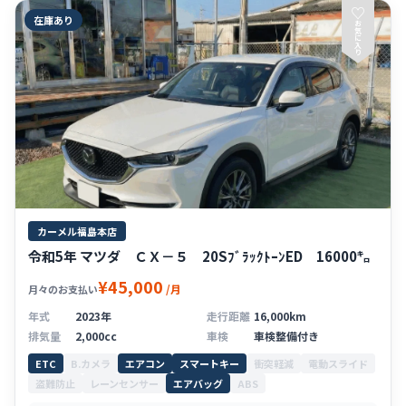
♡
在庫あり
お
気
に
入
り
カーメル福島本店
令和5年 マツダ ＣＸ－５ 20SﾌﾞﾗｯｸﾄｰﾝED 16000㌔
¥45,000
/月
月々のお支払い
年式
2023年
走行距離
16,000km
排気量
2,000cc
車検
車検整備付き
ETC
B.カメラ
エアコン
スマートキー
衝突軽減
電動スライド
盗難防止
レーンセンサー
エアバッグ
ABS