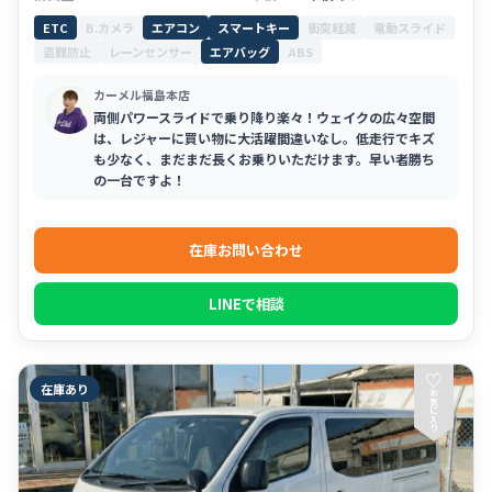
ETC
B.カメラ
エアコン
スマートキー
衝突軽減
電動スライド
盗難防止
レーンセンサー
エアバッグ
ABS
カーメル福島本店
両側パワースライドで乗り降り楽々！ウェイクの広々空間
は、レジャーに買い物に大活躍間違いなし。低走行でキズ
も少なく、まだまだ長くお乗りいただけます。早い者勝ち
の一台ですよ！
在庫お問い合わせ
LINEで相談
♡
在庫あり
お
気
に
入
り