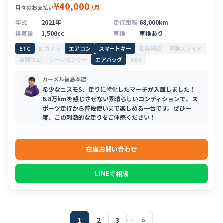
¥40,000
/月
月々のお支払い
年式
2021年
走行距離
68,000km
排気量
1,500cc
車検
車検あり
ETC
B.カメラ
エアコン
スマートキー
衝突軽減
電動スライド
盗難防止
レーンセンサー
エアバッグ
ABS
カーメル福島本店
希少なニスモS、走りに特化したマーチが入庫しました！
6.8万kmを感じさせない素晴らしいコンディションで、ス
ポーツ走行から普段使いまで楽しめる一台です。ぜひ一
度、この刺激的な走りをご体感ください！
在庫お問い合わせ
LINEで相談
1
2
3
…
»