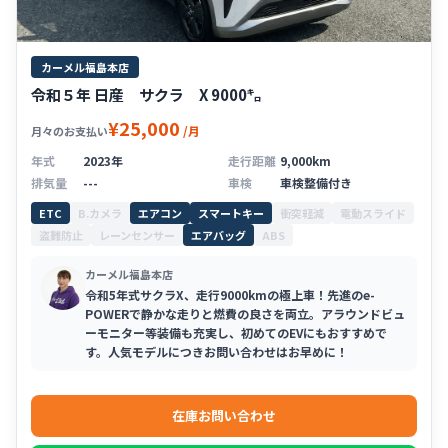
カーメル福島本店
令和５年 日産 サクラ X 9000㌔
¥25,000
/月
月々のお支払い
年式
2023年
走行距離
9,000km
排気量
---
車検
車検整備付き
ETC
B.カメラ
エアコン
スマートキー
衝突軽減
電動スライド
盗難防止
レーンセンサー
エアバッグ
ABS
カーメル福島本店
令和5年式サクラX、走行9000kmの極上車！先進のe-
POWERで静かな走りと燃費の良さを両立。アラウンドビュ
ーモニター等装備も充実し、初めてのEVにもおすすめで
す。人気モデルにつきお問い合わせはお早めに！
在庫お問い合わせ