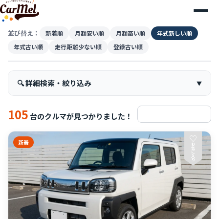
並び替え：
新着順
月額安い順
月額高い順
年式新しい順
年式古い順
走行距離少ない順
登録古い順
🔍 詳細検索・絞り込み
105
検索条件をリセット
台のクルマが見つかりました！
♡
新着
お
気
に
入
り