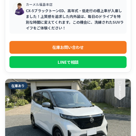
カーメル福島本店
CX-5ブラックトーンED、高年式・低走行の極上車が入庫し
ました！上質感を追求した内外装は、毎日のドライブを特
別な時間に変えてくれます。この機会に、洗練されたSUVラ
イフをご体験ください！
在庫お問い合わせ
LINEで相談
♡
在庫あり
お
気
に
入
り