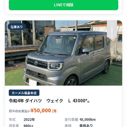
LINEで相談
♡
在庫あり
お
気
に
入
り
カーメル福島本店
令和4年 ダイハツ ウェイク Ｌ 43000㌔
¥50,000
/月
月々のお支払い
年式
2022年
走行距離
43,000km
排気量
660cc
車検
車検あり