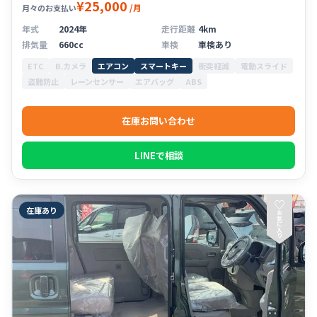
¥25,000
/月
月々のお支払い
年式
2024年
走行距離
4km
排気量
660cc
車検
車検あり
ETC
B.カメラ
エアコン
スマートキー
衝突軽減
電動スライド
盗難防止
レーンセンサー
エアバッグ
ABS
在庫お問い合わせ
LINEで相談
♡
在庫あり
お
気
に
入
り