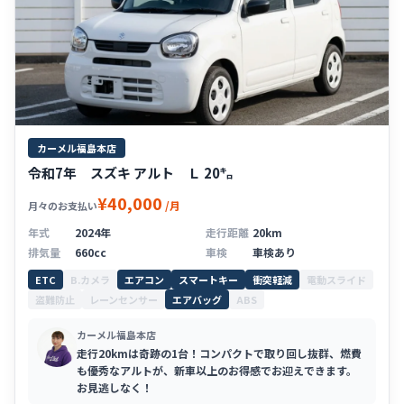
カーメル福島本店
令和7年 スズキ アルト Ｌ 20㌔
¥40,000
/月
月々のお支払い
年式
2024年
走行距離
20km
排気量
660cc
車検
車検あり
ETC
B.カメラ
エアコン
スマートキー
衝突軽減
電動スライド
盗難防止
レーンセンサー
エアバッグ
ABS
カーメル福島本店
走行20kmは奇跡の1台！コンパクトで取り回し抜群、燃費
も優秀なアルトが、新車以上のお得感でお迎えできます。
お見逃しなく！