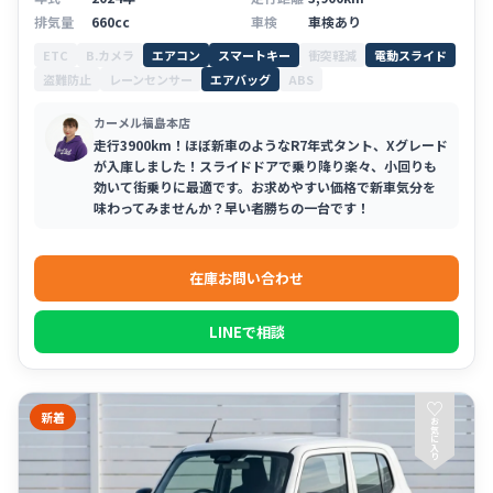
排気量
660cc
車検
車検あり
ETC
B.カメラ
エアコン
スマートキー
衝突軽減
電動スライド
盗難防止
レーンセンサー
エアバッグ
ABS
カーメル福島本店
走行3900km！ほぼ新車のようなR7年式タント、Xグレード
が入庫しました！スライドドアで乗り降り楽々、小回りも
効いて街乗りに最適です。お求めやすい価格で新車気分を
味わってみませんか？早い者勝ちの一台です！
在庫お問い合わせ
LINEで相談
♡
新着
お
気
に
入
り