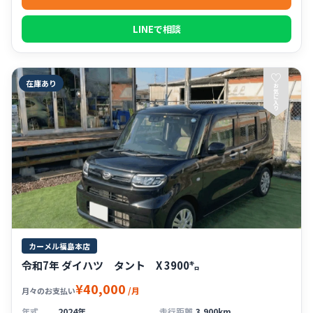
LINEで相談
♡
在庫あり
お
気
に
入
り
カーメル福島本店
令和7年 ダイハツ タント X 3900㌔
¥40,000
/月
月々のお支払い
年式
2024年
走行距離
3,900km