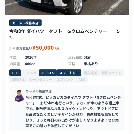
カーメル福島本店
令和8年 ダイハツ タフト Ｇクロムベンチャー ５
㌔
¥50,000
/月
月々のお支払い
年式
2026年
走行距離
5km
排気量
660cc
車検
車検あり
ETC
B.カメラ
エアコン
スマートキー
衝突軽減
電動スライド
盗難防止
レーンセンサー
エアバッグ
ABS
カーメル福島本店
令和8年式、ピッカピカのダイハツ タフト「Gクロムベンチ
ャー」！まだ5km走行という、まさに新車のような極上車
です。開放感あふれるスカイウィンドウや、アウトドアに
も最適なたくましいデザインが魅力。先進機能も充実して
おり、きっと毎日のお出かけが楽しくなりますよ！ぜひ実
車でこの魅力を体感してください！