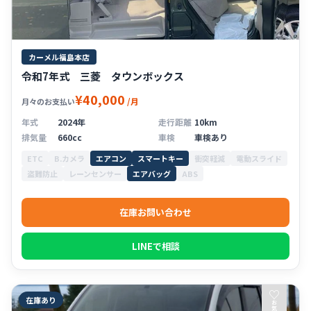
カーメル福島本店
令和7年式 三菱 タウンボックス
¥40,000
/月
月々のお支払い
年式
2024年
走行距離
10km
排気量
660cc
車検
車検あり
ETC
B.カメラ
エアコン
スマートキー
衝突軽減
電動スライド
盗難防止
レーンセンサー
エアバッグ
ABS
在庫お問い合わせ
LINEで相談
♡
在庫あり
お
気