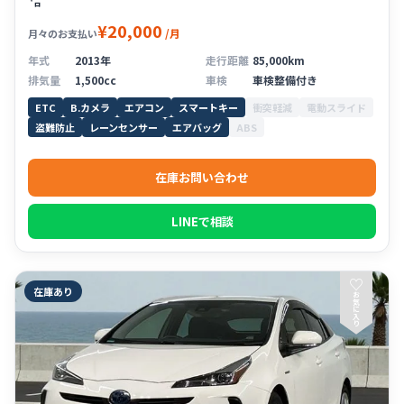
㌔
¥20,000
/月
月々のお支払い
年式
2013年
走行距離
85,000km
排気量
1,500cc
車検
車検整備付き
ETC
B.カメラ
エアコン
スマートキー
衝突軽減
電動スライド
盗難防止
レーンセンサー
エアバッグ
ABS
在庫お問い合わせ
LINEで相談
♡
在庫あり
お
気
に
入
り