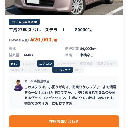
カーメル福島本店
平成27年 スバル ステラ Ｌ 80000㌔
¥20,000
/月
月々のお支払い
年式
---
走行距離
80,000km
排気量
660cc
車検
車検なし
ETC
B.カメラ
エアコン
スマートキー
衝突軽減
電動スライド
盗難防止
レーンセンサー
エアバッグ
ABS
カーメル福島本店
このステラは、小回りが利き、街乗りからレジャーまで活躍
する一台！走行8万キロですが、丁寧に乗られてきたのが伺
えるグッドコンディション。お求めやすい価格も魅力です。
初めてのマイカーにもおすすめ！
在庫お問い合わせ