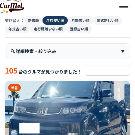
並び替え：
新着順
月額安い順
月額高い順
年式新しい順
年式古い順
走行距離少ない順
登録古い順
🔍 詳細検索・絞り込み
105
検索条件をリセット
台のクルマが見つかりました！
♡
新着
お
気
に
入
り