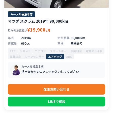
カーメル福島本店
マツダ スクラム 2019年 90,000km
¥19,900
/月
月々のお支払い
年式
2019年
走行距離
90,000km
排気量
660cc
車検
車検あり
ETC
B.カメラ
エアコン
スマートキー
衝突軽減
電動スライド
盗難防止
レーンセンサー
エアバッグ
ABS
カーメル福島本店
担当者からのコメントを入力してください
在庫お問い合わせ
LINEで相談