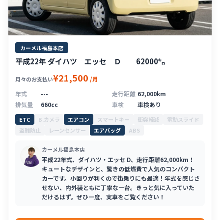
カーメル福島本店
平成22年 ダイハツ エッセ Ｄ 62000㌔
¥21,500
/月
月々のお支払い
年式
---
走行距離
62,000km
排気量
660cc
車検
車検あり
ETC
B.カメラ
エアコン
スマートキー
衝突軽減
電動スライド
盗難防止
レーンセンサー
エアバッグ
ABS
カーメル福島本店
平成22年式、ダイハツ・エッセ D、走行距離62,000km！
キュートなデザインと、驚きの低燃費で人気のコンパクト
カーです。小回りが利くので街乗りにも最適！年式を感じさ
せない、内外装ともに丁寧な一台。きっと気に入っていた
だけるはず。ぜひ一度、実車をご覧ください！