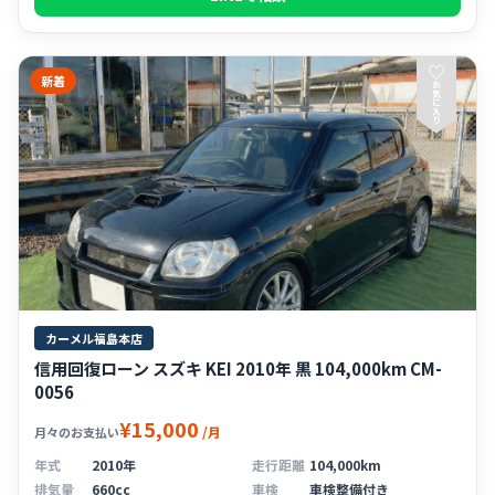
♡
新着
お
気
に
入
り
カーメル福島本店
信用回復ローン スズキ KEI 2010年 黒 104,000km CM-
0056
¥15,000
/月
月々のお支払い
年式
2010年
走行距離
104,000km
排気量
660cc
車検
車検整備付き