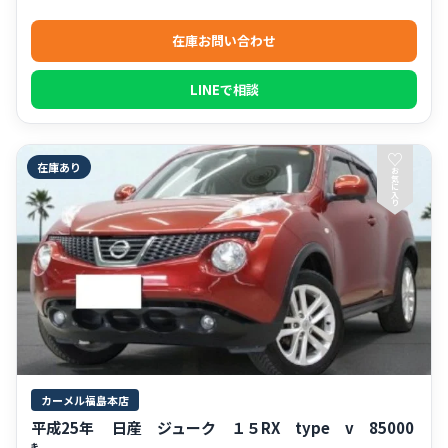
在庫お問い合わせ
LINEで相談
♡
在庫あり
お
気
に
入
り
カーメル福島本店
平成25年 日産 ジューク １５RX type v 85000