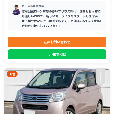
カーメル福島本店
信用回復ローン対応の赤いプリウスPHV！燃費もお財布に
も優しいPHVで、新しいカーライフをスタートしません
か？鮮やかなレッドは街で映えること間違いなし。お問い
合わせお待ちしております！
在庫お問い合わせ
LINEで相談
♡
新着
お
気
に
入
り