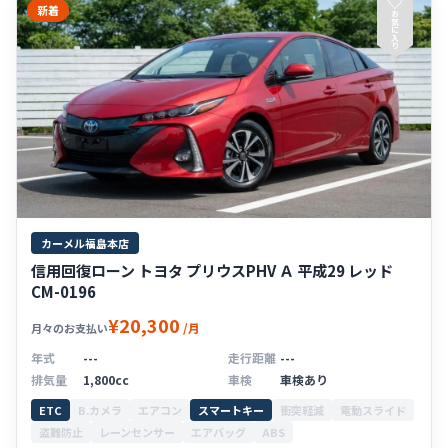
♡
新着
お
気
に
入
り
カーメル福島本店
信用回復ローン トヨタ プリウスPHV Ａ 平成29 レッド
CM-0196
¥20,300
/月
月々のお支払い
年式
---
走行距離
---
排気量
1,800cc
車検
車検あり
ETC
B.カメラ
エアコン
スマートキー
衝突軽減
電動スライド
盗難防止
レーンセンサー
エアバッグ
ABS