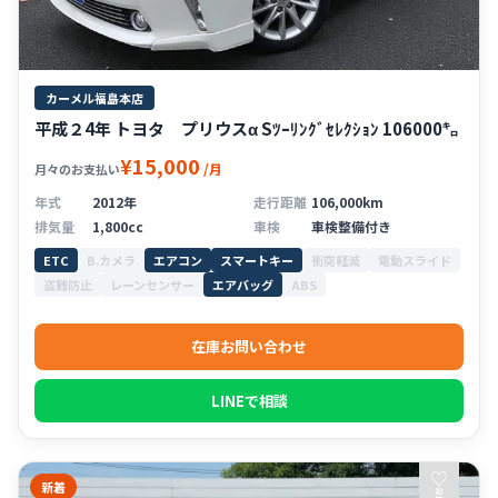
カーメル福島本店
平成２4年 トヨタ プリウスα Sﾂｰﾘﾝｸﾞｾﾚｸｼｮﾝ 106000㌔
¥15,000
/月
月々のお支払い
年式
2012年
走行距離
106,000km
排気量
1,800cc
車検
車検整備付き
ETC
B.カメラ
エアコン
スマートキー
衝突軽減
電動スライド
盗難防止
レーンセンサー
エアバッグ
ABS
在庫お問い合わせ
LINEで相談
♡
新着
お