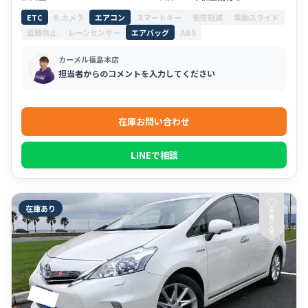
ETC
B.カメラ
エアコン
スマートキー
衝突軽減
電動スライド
盗難防止
レーンセンサー
エアバッグ
ABS
カーメル福島本店
担当者からのコメントを入力してください
在庫お問い合わせ
LINEで相談
♡
在庫あり
お
気
に
入
り