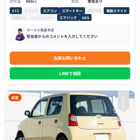
排気量
660cc
車検
車検あり
ETC
B.カメラ
エアコン
スマートキー
衝突軽減
電動スライド
盗難防止
レーンセンサー
エアバッグ
ABS
カーメル福島本店
担当者からのコメントを入力してください
在庫お問い合わせ
LINEで相談
♡
新着
お
気
に
入
り