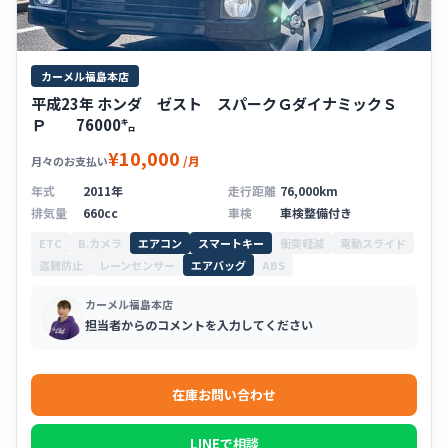
カーメル福島本店
平成23年 ホンダ ゼスト スパークＧダイナミックＳ
Ｐ 76000㌔
¥10,000
/月
月々のお支払い
年式
2011年
走行距離
76,000km
排気量
660cc
車検
車検整備付き
ETC
B.カメラ
エアコン
スマートキー
衝突軽減
電動スライド
盗難防止
レーンセンサー
エアバッグ
ABS
カーメル福島本店
担当者からのコメントを入力してください
在庫お問い合わせ
LINEで相談