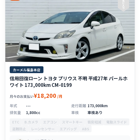
気
に
入
り
カーメル福島本店
信用回復ローン トヨタ プリウス 不明 平成27年 パールホ
ワイト 173,000km CM-0199
¥18,200
/月
月々のお支払い
年式
---
走行距離
173,000km
排気量
1,800cc
車検
車検あり
ETC
B.カメラ
エアコン
スマートキー
衝突軽減
電動スライド
盗難防止
レーンセンサー
エアバッグ
ABS