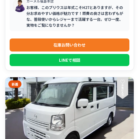
カーメル福島本店
お客様、このプリウスは年式こそH27とありますが、その
分お求めやすい価格が魅力です！燃費の良さは言わずもが
な、普段使いからレジャーまで活躍する一台。ぜひ一度、
実物をご覧になりませんか？
在庫お問い合わせ
LINEで相談
♡
新着
お
気
に
入
り