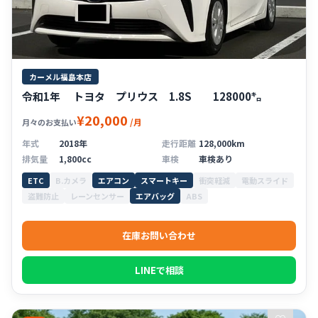
カーメル福島本店
令和1年 トヨタ プリウス 1.8S 128000㌔
¥20,000
/月
月々のお支払い
年式
2018年
走行距離
128,000km
排気量
1,800cc
車検
車検あり
ETC
B.カメラ
エアコン
スマートキー
衝突軽減
電動スライド
盗難防止
レーンセンサー
エアバッグ
ABS
在庫お問い合わせ
LINEで相談