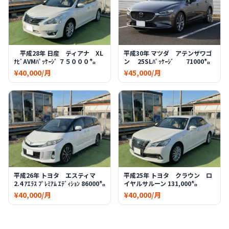
平成28年 日産 ティアナ XL
平成30年 マツダ アテンザワゴ
ﾅﾋﾞAVMﾊﾟｯｹｰｼﾞ ７５０００㌔
ン 25SLﾊﾟｯｹｰｼﾞ 71000㌔
¥40,000/月
¥45,000/月
平成26年 トヨタ エスティマ
平成25年 トヨタ クラウン ロ
2.4 ｱｴﾗｽ ﾌﾟﾚﾐｱﾑ ｴﾃﾞｨｼｮﾝ 86000㌔
イヤルサルーン 131,000㌔
¥40,000/月
¥40,000/月