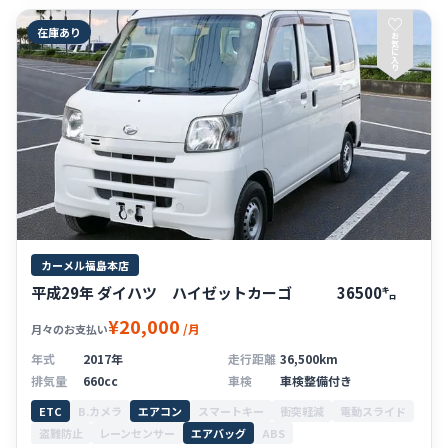
♡
在庫あり
お
気
に
入
り
カーメル福島本店
平成29年 ダイハツ ハイゼットカーゴ 36500㌔
¥20,000
/月
月々のお支払い
年式
2017年
走行距離
36,500km
排気量
660cc
車検
車検整備付き
ETC
B.カメラ
エアコン
スマートキー
衝突軽減
電動スライド
盗難防止
レーンセンサー
エアバッグ
ABS