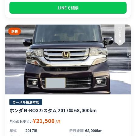
LINEで相談
♡
新着
お
気
に
入
り
カーメル福島本店
ホンダ N-BOXカスタム 2017年 68,000km
¥21,500
/月
月々のお支払い
年式
2017年
走行距離
68,000km