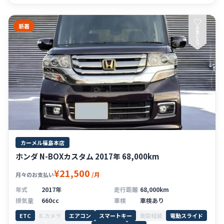
♡
新着
お
気
に
入
り
カーメル福島本店
ホンダ N-BOXカスタム 2017年 68,000km
¥21,500
/月
月々のお支払い
年式
2017年
走行距離
68,000km
排気量
660cc
車検
車検あり
ETC
B.カメラ
エアコン
スマートキー
衝突軽減
電動スライド