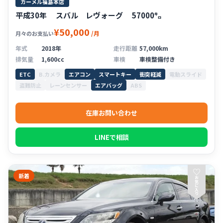
カーメル福島本店
平成30年 スバル レヴォーグ 57000㌔
¥50,000
/月
月々のお支払い
年式
2018年
走行距離
57,000km
排気量
1,600cc
車検
車検整備付き
ETC
B.カメラ
エアコン
スマートキー
衝突軽減
電動スライド
盗難防止
レーンセンサー
エアバッグ
ABS
在庫お問い合わせ
LINEで相談
♡
新着
お
気
に
入
り