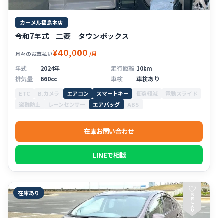
カーメル福島本店
令和7年式 三菱 タウンボックス
¥40,000
/月
月々のお支払い
年式
2024年
走行距離
10km
排気量
660cc
車検
車検あり
ETC
B.カメラ
エアコン
スマートキー
衝突軽減
電動スライド
盗難防止
レーンセンサー
エアバッグ
ABS
在庫お問い合わせ
LINEで相談
♡
在庫あり
お
気
に
入
り