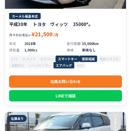
カーメル福島本店
平成30年 トヨタ ヴィッツ 35000㌔
¥21,500
/月
月々のお支払い
年式
2018年
走行距離
35,000km
排気量
1,000cc
車検
車検なし
ETC
B.カメラ
エアコン
スマートキー
衝突軽減
電動スライド
盗難防止
レーンセンサー
エアバッグ
ABS
在庫お問い合わせ
LINEで相談
♡
在庫あり
お
気
に
入
り