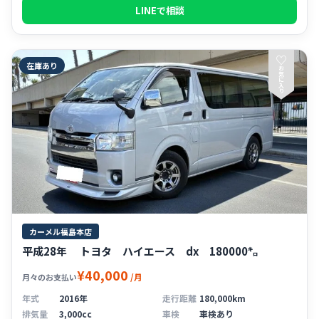
LINEで相談
♡
在庫あり
お
気
に
入
り
カーメル福島本店
平成28年 トヨタ ハイエース dx 180000㌔
¥40,000
/月
月々のお支払い
年式
2016年
走行距離
180,000km
排気量
3,000cc
車検
車検あり