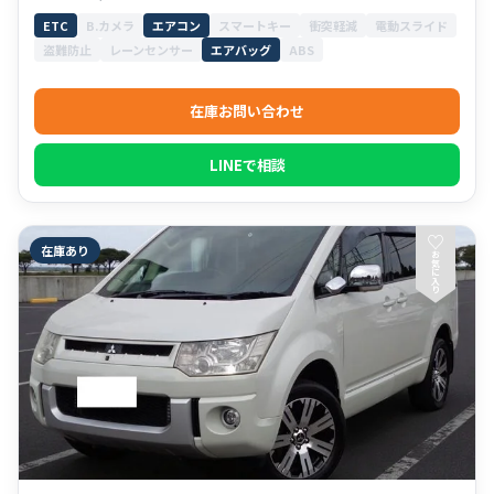
ETC
B.カメラ
エアコン
スマートキー
衝突軽減
電動スライド
盗難防止
レーンセンサー
エアバッグ
ABS
在庫お問い合わせ
LINEで相談
♡
在庫あり
お
気
に
入
り