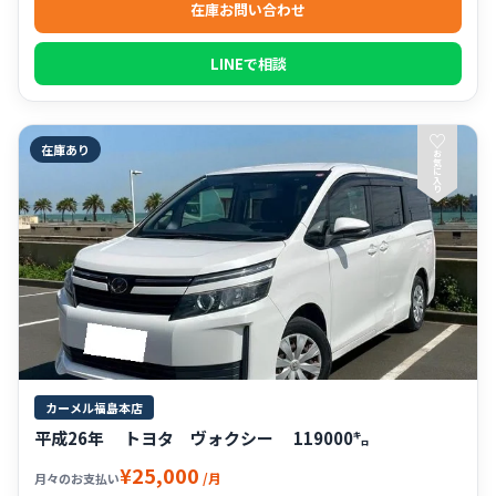
在庫お問い合わせ
LINEで相談
♡
在庫あり
お
気
に
入
り
カーメル福島本店
平成26年 トヨタ ヴォクシー 119000㌔
¥25,000
/月
月々のお支払い