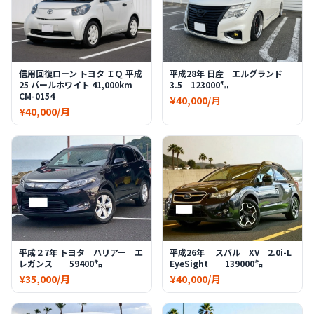
信用回復ローン トヨタ ＩＱ 平成
平成28年 日産 エルグランド
25 パールホワイト 41,000km
3.5 123000㌔
CM-0154
¥40,000/月
¥40,000/月
平成２7年 トヨタ ハリアー エ
平成26年 スバル XV 2.0i-L
レガンス 59400㌔
EyeSight 139000㌔
¥35,000/月
¥40,000/月