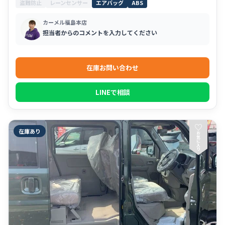
盗難防止
レーンセンサー
エアバッグ
ABS
カーメル福島本店
担当者からのコメントを入力してください
在庫お問い合わせ
LINEで相談
♡
在庫あり
お
気
に
入
り