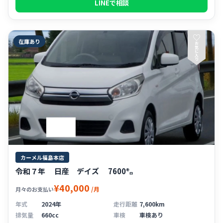
LINEで相談
♡
在庫あり
お
気
に
入
り
カーメル福島本店
令和７年 日産 デイズ 7600㌔
¥40,000
/月
月々のお支払い
年式
2024年
走行距離
7,600km
排気量
660cc
車検
車検あり