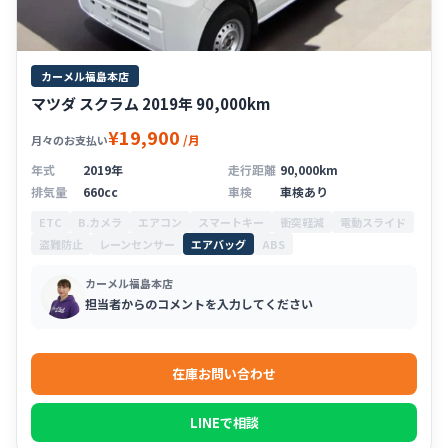
カーメル福島本店
マツダ スクラム 2019年 90,000km
¥19,900
/月
月々のお支払い
年式
2019年
走行距離
90,000km
排気量
660cc
車検
車検あり
ETC
B.カメラ
エアコン
スマートキー
衝突軽減
電動スライド
盗難防止
レーンセンサー
エアバッグ
ABS
カーメル福島本店
担当者からのコメントを入力してください
在庫お問い合わせ
LINEで相談