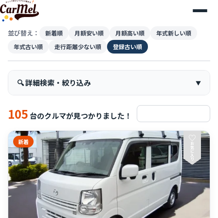
並び替え：
新着順
月額安い順
月額高い順
年式新しい順
年式古い順
走行距離少ない順
登録古い順
🔍 詳細検索・絞り込み
105
検索条件をリセット
台のクルマが見つかりました！
♡
新着
お
気
に
入
り