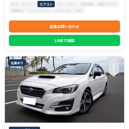
ETC
B.カメラ
エアコン
スマートキー
衝突軽減
電動スライド
盗難防止
レーンセンサー
エアバッグ
ABS
在庫お問い合わせ
LINEで相談
♡
在庫あり
お
気
に
入
り