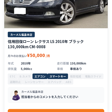
カーメル福島本店
信用回復ローン レクサス LS 2010年 ブラック
130,000km CM-0008
¥50,000
/月
月々のお支払い
年式
2010年
走行距離
130,000km
排気量
5,000cc
車検
車検あり
ETC
B.カメラ
エアコン
スマートキー
衝突軽減
電動スライド
盗難防止
レーンセンサー
エアバッグ
ABS
カーメル福島本店
担当者からのコメントを入力してください