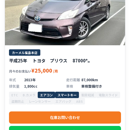
カーメル福島本店
平成25年 トヨタ プリウス 87000㌔
¥25,000
/月
月々のお支払い
年式
2013年
走行距離
87,000km
排気量
1,800cc
車検
車検整備付き
ETC
B.カメラ
エアコン
スマートキー
衝突軽減
電動スライド
盗難防止
レーンセンサー
エアバッグ
ABS
在庫お問い合わせ