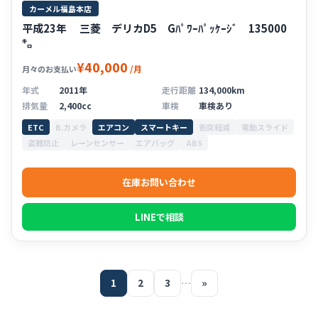
カーメル福島本店
平成23年 三菱 デリカD5 Gﾊﾟﾜｰﾊﾟｯｹｰｼﾞ 135000
㌔
¥40,000
/月
月々のお支払い
年式
2011年
走行距離
134,000km
排気量
2,400cc
車検
車検あり
ETC
B.カメラ
エアコン
スマートキー
衝突軽減
電動スライド
盗難防止
レーンセンサー
エアバッグ
ABS
在庫お問い合わせ
LINEで相談
1
2
3
…
»