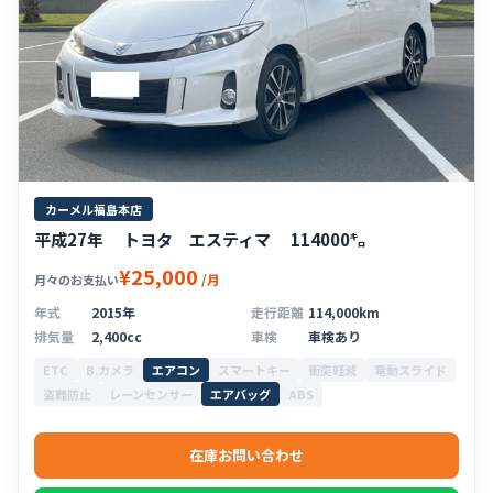
カーメル福島本店
平成27年 トヨタ エスティマ 114000㌔
¥25,000
/月
月々のお支払い
年式
2015年
走行距離
114,000km
排気量
2,400cc
車検
車検あり
ETC
B.カメラ
エアコン
スマートキー
衝突軽減
電動スライド
盗難防止
レーンセンサー
エアバッグ
ABS
在庫お問い合わせ