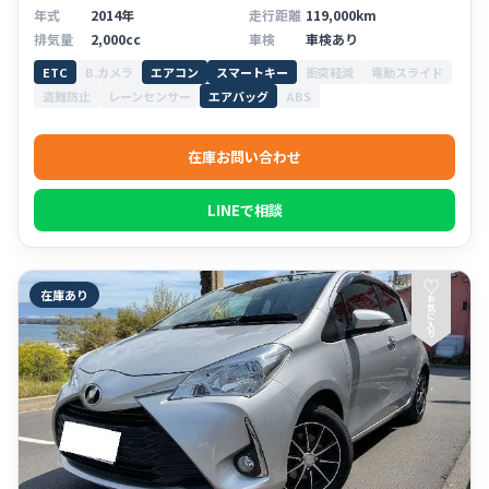
年式
2014年
走行距離
119,000km
排気量
2,000cc
車検
車検あり
ETC
B.カメラ
エアコン
スマートキー
衝突軽減
電動スライド
盗難防止
レーンセンサー
エアバッグ
ABS
在庫お問い合わせ
LINEで相談
♡
在庫あり
お
気
に
入
り