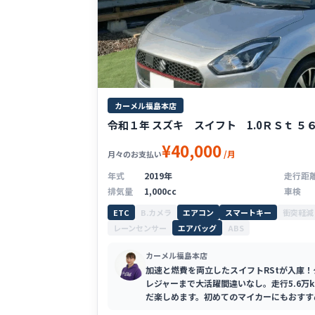
カーメル福島本店
令和１年 スズキ スイフト 1.0ＲＳｔ ５
¥40,000
/月
月々のお支払い
年式
2019年
走行距
排気量
1,000cc
車検
ETC
B.カメラ
エアコン
スマートキー
衝突軽減
レーンセンサー
エアバッグ
ABS
カーメル福島本店
加速と燃費を両立したスイフトRStが入庫
レジャーまで大活躍間違いなし。走行5.6万
だ楽しめます。初めてのマイカーにもおすす