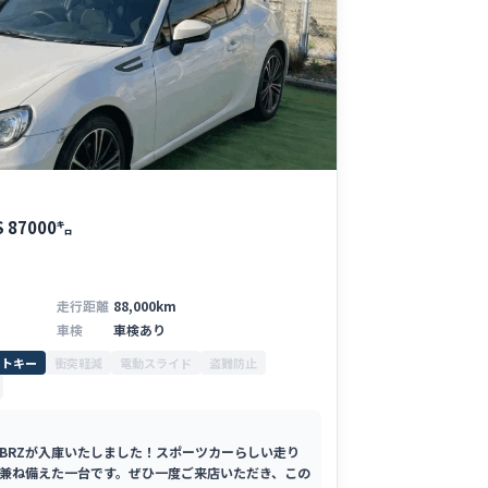
 87000㌔
走行距離
88,000km
車検
車検あり
ートキー
衝突軽減
電動スライド
盗難防止
BRZが入庫いたしました！スポーツカーらしい走り
兼ね備えた一台です。ぜひ一度ご来店いただき、この