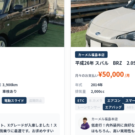
カーメル福島本店
平成26年 スバル BRZ 2.0S
¥50,000
/月
月々のお支払い
離
3,900km
年式
2014年
車検あり
排気量
2,000cc
電動スライド
盗難防止
ETC
B.カメラ
エアコン
スマ
レーンセンサー
エアバッグ
ABS
カーメル福島本店
タント、Xグレードが入庫しました！ス
低走行！内外装共に良好な
街乗りに最適です。お求めやすい
はもちろん、高い実用性も