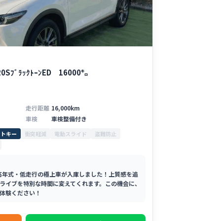
ﾌﾞﾗｯｸﾄｰﾝED 16000㌔
走行距離
16,000km
車検
車検整備付き
ートキー
衝突軽減
電動スライド
盗難防止
D、高年式・低走行の極上車が入庫しました！上質感を追
ライブを特別な時間に変えてくれます。この機会に、
ご体験ください！