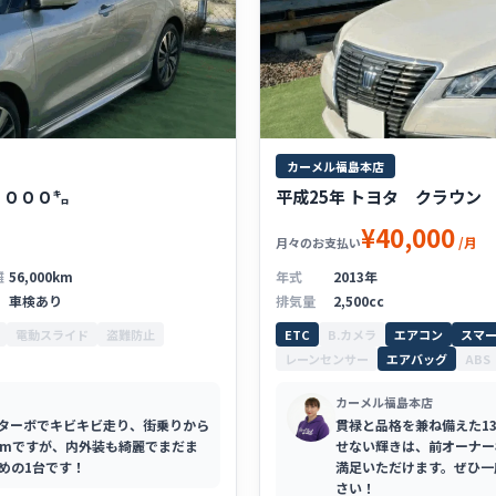
カーメル福島本店
６０００㌔
平成25年 トヨタ クラウン ロ
¥40,000
/月
月々のお支払い
離
56,000km
年式
2013年
車検あり
排気量
2,500cc
電動スライド
盗難防止
ETC
B.カメラ
エアコン
スマ
レーンセンサー
エアバッグ
ABS
カーメル福島本店
！ターボでキビキビ走り、街乗りから
貫禄と品格を兼ね備えた13
kmですが、内外装も綺麗でまだま
せない輝きは、前オーナー
めの1台です！
満足いただけます。ぜひ一
さい！