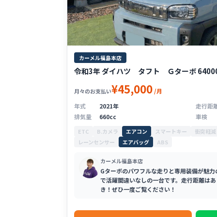
カーメル福島本店
令和3年 ダイハツ タフト Ｇターボ 6400
¥45,000
/月
月々のお支払い
年式
2021年
走行距
排気量
660cc
車検
ETC
B.カメラ
エアコン
スマートキー
衝突軽減
レーンセンサー
エアバッグ
ABS
カーメル福島本店
Gターボのパワフルな走りと専用装備が魅力
で活躍間違いなしの一台です。走行距離はあ
き！ぜひ一度ご覧ください！