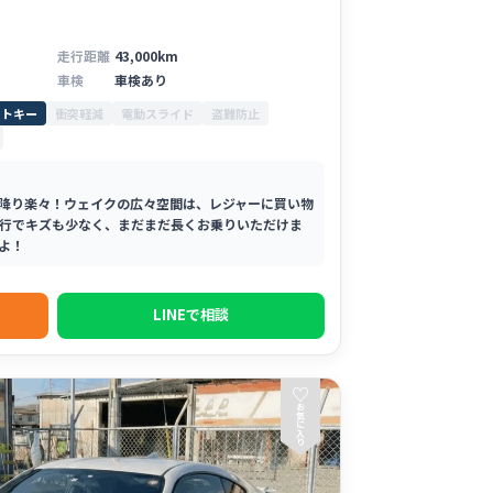
走行距離
43,000km
車検
車検あり
ートキー
衝突軽減
電動スライド
盗難防止
降り楽々！ウェイクの広々空間は、レジャーに買い物
行でキズも少なく、まだまだ長くお乗りいただけま
よ！
LINEで相談
♡
お
気
に
入
り