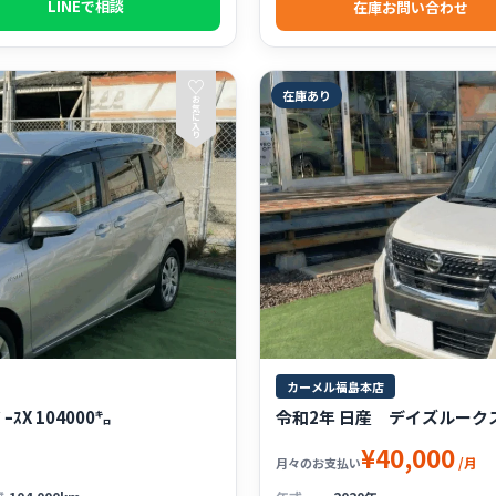
LINEで相談
在庫お問い合わせ
♡
在庫あり
お
気
に
入
り
カーメル福島本店
ｽX 104000㌔
令和2年 日産 デイズルークス ﾊｲ
¥40,000
/月
月々のお支払い