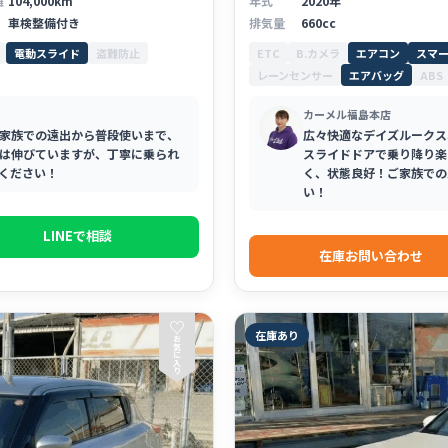
離
104,000km
年式
2020年
車検整備付き
排気量
660cc
電動スライド
盗難防止
ETC
B.カメラ
エアコン
スマ
レーンセンサー
エアバッグ
ABS
カーメル福島本店
家族での遠出から普段使いまで、
広々快適なデイズルークス
は伸びていますが、丁寧に乗られ
スライドドアで乗り降り楽
ください！
く、状態良好！ご家族での
い！
LINEで相談
在庫お問い合わせ
♡
在庫あり
お
気
に
入
り