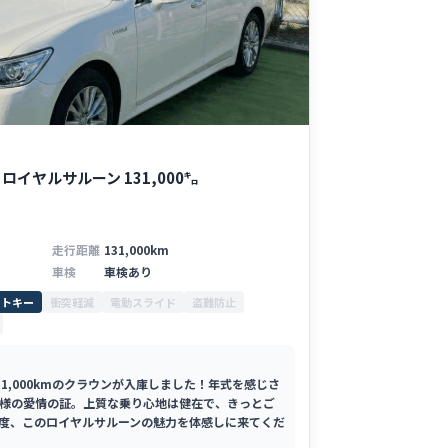
イヤルサルーン 131,000㌔
走行距離
131,000km
車検
車検あり
ートキー
衝突軽減
電動スライド
盗難防止
1,000kmのクラウンが入庫しました！年式を感じさ
様の愛情の証。上質な乗り心地は健在で、きっとご
度、このロイヤルサルーンの魅力を体感しに来てくだ