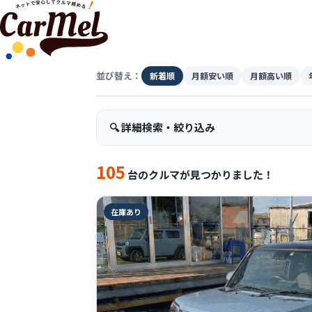
並び替え：
新着順
月額安い順
月額高い順
🔍 詳細検索・絞り込み
105
台のクルマが見つかりました！
在庫あり