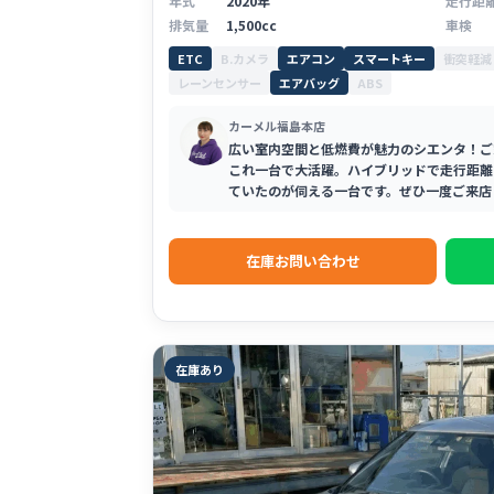
年式
2020年
走行距
排気量
1,500cc
車検
ETC
B.カメラ
エアコン
スマートキー
衝突軽減
レーンセンサー
エアバッグ
ABS
カーメル福島本店
広い室内空間と低燃費が魅力のシエンタ！ご
これ一台で大活躍。ハイブリッドで走行距離
ていたのが伺える一台です。ぜひ一度ご来店
在庫お問い合わせ
在庫あり