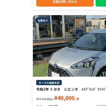
在庫お問い合わせ
在庫あり
カーメル福島本店
令和2年 トヨタ シエンタ ﾊｲﾌﾞﾘｯﾄﾞ ﾌｧﾝﾍﾞｰ
¥40,000
/月
月々のお支払い