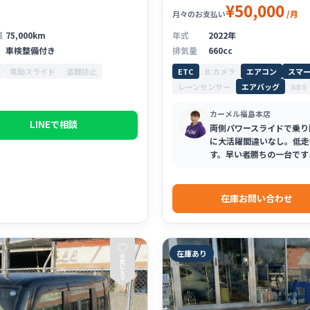
¥50,000
/月
月々のお支払い
離
75,000km
年式
2022年
車検整備付き
排気量
660cc
電動スライド
盗難防止
ETC
B.カメラ
エアコン
スマ
レーンセンサー
エアバッグ
ABS
カーメル福島本店
LINEで相談
両側パワースライドで乗り
に大活躍間違いなし。低走
す。早い者勝ちの一台です
在庫お問い合わせ
♡
在庫あり
お
気
に
入
り