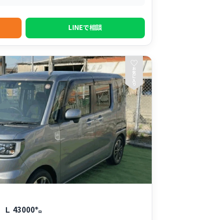
LINEで相談
♡
お
気
に
入
り
 43000㌔