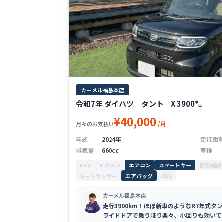
カーメル福島本店
令和7年 ダイハツ タント X 3900㌔
¥40,000
/月
月々のお支払い
年式
2024年
走行距
排気量
660cc
車検
ETC
B.カメラ
エアコン
スマートキー
衝突軽減
レーンセンサー
エアバッグ
ABS
カーメル福島本店
走行3900km！ほぼ新車のようなR7年式
ライドドアで乗り降り楽々、小回りも効いて