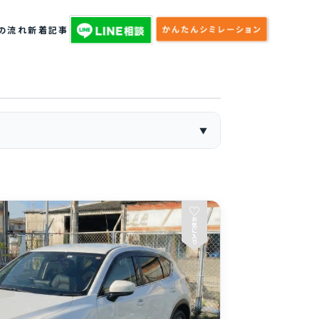
の流れ
新着記事
♡
お
気
に
入
り