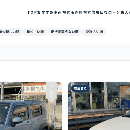
TOP
おすすめ車両検索
販売店検索
信用回復ローン
購入
年式新しい順
年式古い順
走行距離少ない順
登録古い順
♡
在庫あり
お
気
に
入
り