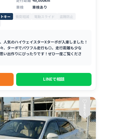
走行距離
49,000km
車検
車検あり
ートキー
衝突軽減
電動スライド
盗難防止
、人気のハイウェイスターXターボが入庫しました！
々、ターボでパワフル走行も◎。走行距離も少な
思い出作りにぴったりです！ぜひ一度ご覧くださ
LINEで相談
♡
お
気
に
入
り