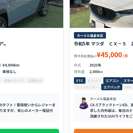
カーメル福島本店
0㌔
令和5年 マツダ ＣＸ－５ 20S
¥45,000
/月
月々のお支払い
離
64,000km
年式
2023年
車検なし
排気量
2,000cc
電動スライド
盗難防止
ETC
B.カメラ
エアコン
スマ
レーンセンサー
エアバッグ
ABS
カーメル福島本店
のタフト！普段使いからレジャーま
CX-5ブラックトーンE
りますが、安心のメーカー保証付
求した内外装は、毎日のド
洗練されたSUVライフを