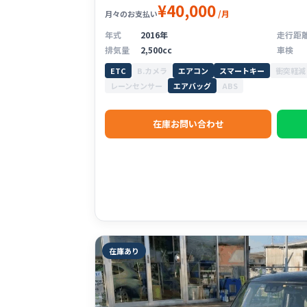
¥40,000
/月
月々のお支払い
年式
2016年
走行距
排気量
2,500cc
車検
ETC
B.カメラ
エアコン
スマートキー
衝突軽減
レーンセンサー
エアバッグ
ABS
在庫お問い合わせ
在庫あり