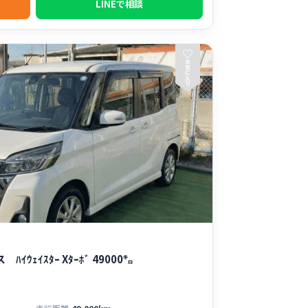
LINEで相談
♡
お
気
に
入
り
ｳｪｲｽﾀｰ Xﾀｰﾎﾞ 49000㌔