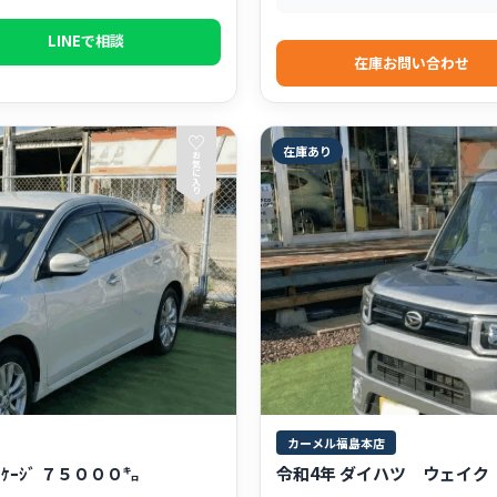
LINEで相談
在庫お問い合わせ
♡
在庫あり
お
気
に
入
り
カーメル福島本店
ｹｰｼﾞ ７５０００㌔
令和4年 ダイハツ ウェイク Ｌ