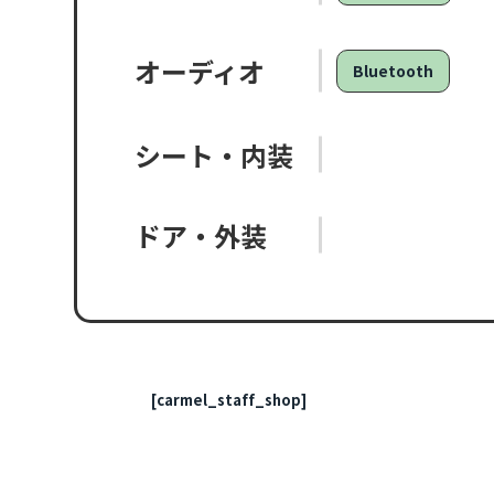
オーディオ
Bluetooth
シート・内装
ドア・外装
[carmel_staff_shop]