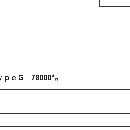
ｐｅＧ 78000㌔