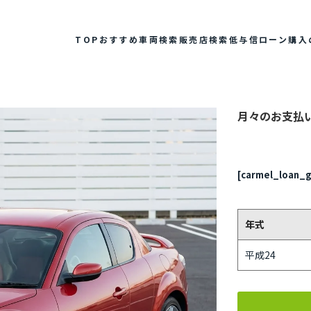
TOP
おすすめ車両検索
販売店検索
低与信ローン
購入
月々のお支払
[carmel_loan_g
年式
平成24