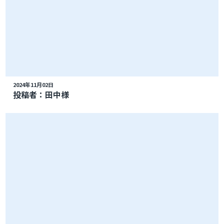
2024年11月02日
投稿者：田中様