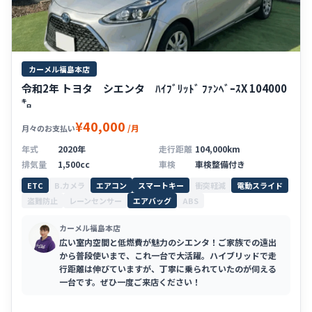
カーメル福島本店
令和2年 トヨタ シエンタ ﾊｲﾌﾞﾘｯﾄﾞ ﾌｧﾝﾍﾞｰｽX 104000
㌔
¥40,000
/月
月々のお支払い
年式
2020年
走行距離
104,000km
排気量
1,500cc
車検
車検整備付き
ETC
B.カメラ
エアコン
スマートキー
衝突軽減
電動スライド
盗難防止
レーンセンサー
エアバッグ
ABS
カーメル福島本店
広い室内空間と低燃費が魅力のシエンタ！ご家族での遠出
から普段使いまで、これ一台で大活躍。ハイブリッドで走
行距離は伸びていますが、丁寧に乗られていたのが伺える
一台です。ぜひ一度ご来店ください！