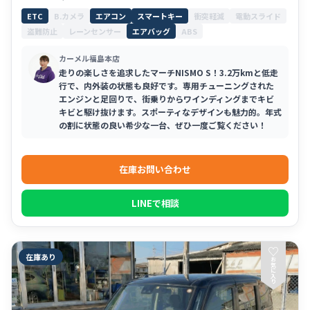
ETC
B.カメラ
エアコン
スマートキー
衝突軽減
電動スライド
盗難防止
レーンセンサー
エアバッグ
ABS
カーメル福島本店
走りの楽しさを追求したマーチNISMO S！3.2万kmと低走
行で、内外装の状態も良好です。専用チューニングされた
エンジンと足回りで、街乗りからワインディングまでキビ
キビと駆け抜けます。スポーティなデザインも魅力的。年式
の割に状態の良い希少な一台、ぜひ一度ご覧ください！
在庫お問い合わせ
LINEで相談
♡
在庫あり
お
気
に
入
り