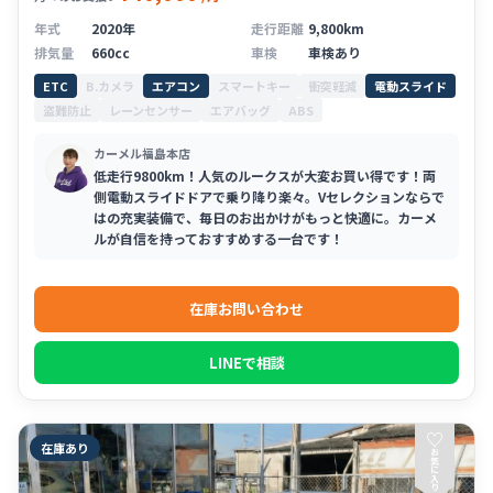
年式
2020年
走行距離
9,800km
排気量
660cc
車検
車検あり
ETC
B.カメラ
エアコン
スマートキー
衝突軽減
電動スライド
盗難防止
レーンセンサー
エアバッグ
ABS
カーメル福島本店
低走行9800km！人気のルークスが大変お買い得です！両
側電動スライドドアで乗り降り楽々。Vセレクションならで
はの充実装備で、毎日のお出かけがもっと快適に。カーメ
ルが自信を持っておすすめする一台です！
在庫お問い合わせ
LINEで相談
♡
在庫あり
お
気
に
入
り