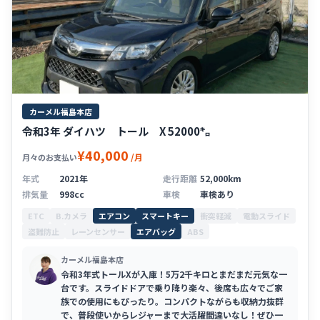
カーメル福島本店
令和3年 ダイハツ トール X 52000㌔
¥40,000
/月
月々のお支払い
年式
2021年
走行距離
52,000km
排気量
998cc
車検
車検あり
ETC
B.カメラ
エアコン
スマートキー
衝突軽減
電動スライド
盗難防止
レーンセンサー
エアバッグ
ABS
カーメル福島本店
令和3年式トールXが入庫！5万2千キロとまだまだ元気な一
台です。スライドドアで乗り降り楽々、後席も広々でご家
族での使用にもぴったり。コンパクトながらも収納力抜群
で、普段使いからレジャーまで大活躍間違いなし！ぜひ一