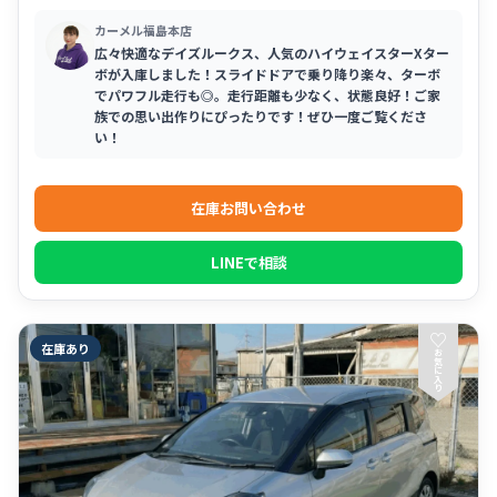
カーメル福島本店
広々快適なデイズルークス、人気のハイウェイスターXター
ボが入庫しました！スライドドアで乗り降り楽々、ターボ
でパワフル走行も◎。走行距離も少なく、状態良好！ご家
族での思い出作りにぴったりです！ぜひ一度ご覧くださ
い！
在庫お問い合わせ
LINEで相談
♡
在庫あり
お
気
に
入
り