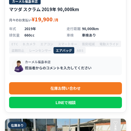
カーメル福島本店
マツダ スクラム 2019年 90,000km
¥19,900
/月
月々のお支払い
年式
2019年
走行距離
90,000km
排気量
660cc
車検
車検あり
ETC
B.カメラ
エアコン
スマートキー
衝突軽減
電動スライド
盗難防止
レーンセンサー
エアバッグ
ABS
カーメル福島本店
担当者からのコメントを入力してください
在庫お問い合わせ
LINEで相談
♡
在庫あり
お
気
に