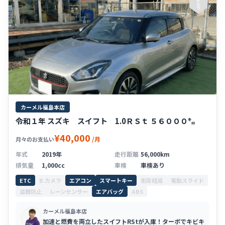
入
り
カーメル福島本店
令和１年 スズキ スイフト 1.0ＲＳｔ ５６０００㌔
¥40,000
/月
月々のお支払い
年式
2019年
走行距離
56,000km
排気量
1,000cc
車検
車検あり
ETC
B.カメラ
エアコン
スマートキー
衝突軽減
電動スライド
盗難防止
レーンセンサー
エアバッグ
ABS
カーメル福島本店
加速と燃費を両立したスイフトRStが入庫！ターボでキビキ