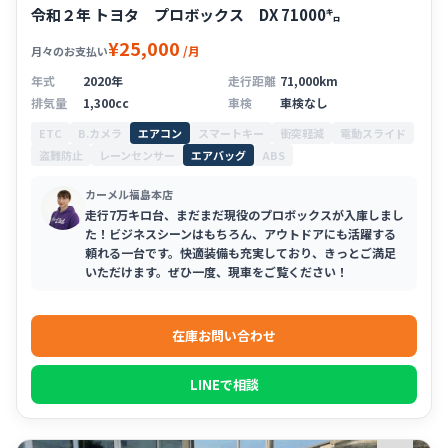
令和２年 トヨタ プロボックス DX 71000㌔
¥25,000
/月
月々のお支払い
年式
2020年
走行距離
71,000km
排気量
1,300cc
車検
車検なし
ETC
B.カメラ
エアコン
スマートキー
衝突軽減
電動スライド
盗難防止
レーンセンサー
エアバッグ
ABS
カーメル福島本店
走行7万キロ台、まだまだ現役のプロボックスが入庫しまし
た！ビジネスシーンはもちろん、アウトドアにも活躍する
頼れる一台です。快適装備も充実しており、きっとご満足
いただけます。ぜひ一度、現車をご覧ください！
在庫お問い合わせ
LINEで相談