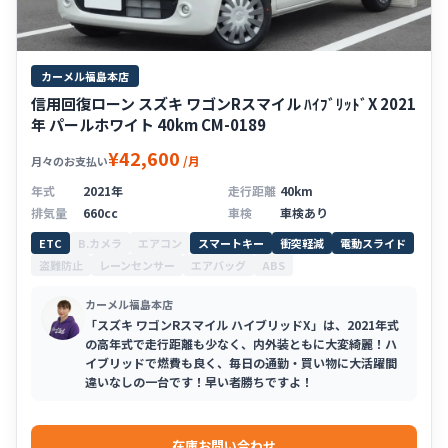
カーメル福島本店
信用回復ローン スズキ ワゴンRスマイル ﾊｲﾌﾞﾘｯﾄﾞX 2021
年 パールホワイト 40km CM-0189
¥42,600
/月
月々のお支払い
年式
2021年
走行距離
40km
排気量
660cc
車検
車検あり
ETC
B.カメラ
エアコン
スマートキー
衝突軽減
電動スライド
盗難防止
レーンセンサー
エアバッグ
ABS
カーメル福島本店
「スズキ ワゴンRスマイル ハイブリッドX」は、2021年式
の高年式で走行距離も少なく、内外装ともに大変綺麗！ハ
イブリッドで燃費も良く、毎日の通勤・買い物に大活躍間
違いなしの一台です！早い者勝ちですよ！
在庫お問い合わせ