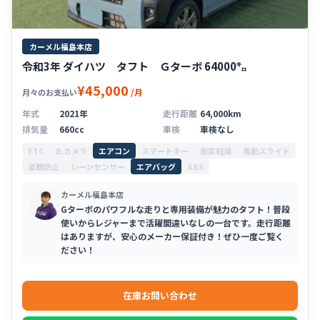
カーメル福島本店
令和3年 ダイハツ タフト Ｇターボ 64000㌔
¥45,000
/月
月々のお支払い
年式
2021年
走行距離
64,000km
排気量
660cc
車検
車検なし
ETC
B.カメラ
エアコン
スマートキー
衝突軽減
電動スライド
盗難防止
レーンセンサー
エアバッグ
ABS
カーメル福島本店
Gターボのパワフルな走りと専用装備が魅力のタフト！普段
使いからレジャーまで活躍間違いなしの一台です。走行距離
はありますが、安心のメーカー保証付き！ぜひ一度ご覧く
ださい！
在庫お問い合わせ