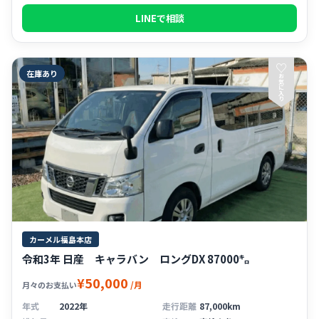
LINEで相談
♡
在庫あり
お
気
に
入
り
カーメル福島本店
令和3年 日産 キャラバン ロングDX 87000㌔
¥50,000
/月
月々のお支払い
年式
2022年
走行距離
87,000km