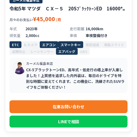
令和5年 マツダ ＣＸ－５ 20SﾌﾞﾗｯｸﾄｰﾝED 16000㌔
¥45,000
/月
月々のお支払い
年式
2023年
走行距離
16,000km
排気量
2,000cc
車検
車検整備付き
ETC
B.カメラ
エアコン
スマートキー
衝突軽減
電動スライド
盗難防止
レーンセンサー
エアバッグ
ABS
カーメル福島本店
CX-5ブラックトーンED、高年式・低走行の極上車が入庫し
ました！上質感を追求した内外装は、毎日のドライブを特
別な時間に変えてくれます。この機会に、洗練されたSUVラ
イフをご体験ください！
在庫お問い合わせ
LINEで相談