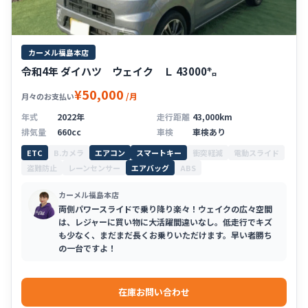
カーメル福島本店
令和4年 ダイハツ ウェイク Ｌ 43000㌔
¥50,000
/月
月々のお支払い
年式
2022年
走行距離
43,000km
排気量
660cc
車検
車検あり
ETC
B.カメラ
エアコン
スマートキー
衝突軽減
電動スライド
盗難防止
レーンセンサー
エアバッグ
ABS
カーメル福島本店
両側パワースライドで乗り降り楽々！ウェイクの広々空間
は、レジャーに買い物に大活躍間違いなし。低走行でキズ
も少なく、まだまだ長くお乗りいただけます。早い者勝ち
の一台ですよ！
在庫お問い合わせ