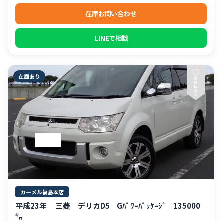
在庫お問い合わせ
LINEで相談
♡
在庫あり
お
気
に
入
り
カーメル福島本店
平成23年 三菱 デリカD5 Gﾊﾟﾜｰﾊﾟｯｹｰｼﾞ 135000
㌔