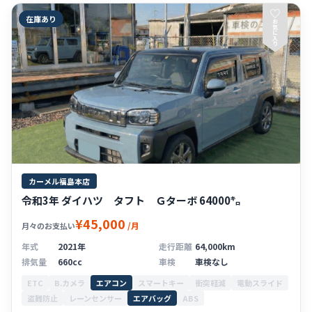
♡
在庫あり
お
気
に
入
り
カーメル福島本店
令和3年 ダイハツ タフト Ｇターボ 64000㌔
¥45,000
/月
月々のお支払い
年式
2021年
走行距離
64,000km
排気量
660cc
車検
車検なし
ETC
B.カメラ
エアコン
スマートキー
衝突軽減
電動スライド
盗難防止
レーンセンサー
エアバッグ
ABS