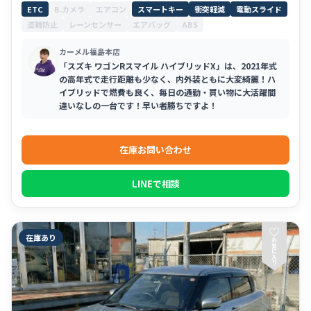
ETC
B.カメラ
エアコン
スマートキー
衝突軽減
電動スライド
盗難防止
レーンセンサー
エアバッグ
ABS
カーメル福島本店
「スズキ ワゴンRスマイル ハイブリッドX」は、2021年式
の高年式で走行距離も少なく、内外装ともに大変綺麗！ハ
イブリッドで燃費も良く、毎日の通勤・買い物に大活躍間
違いなしの一台です！早い者勝ちですよ！
在庫お問い合わせ
LINEで相談
♡
在庫あり
お
気
に
入
り