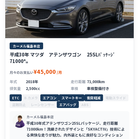
カーメル福島本店
平成30年 マツダ アテンザワゴン 25SLﾊﾟｯｹｰｼﾞ
71000㌔
¥45,000
/月
月々のお支払い
年式
2018年
走行距離
71,000km
排気量
2,500cc
車検
車検整備付き
ETC
B.カメラ
エアコン
スマートキー
衝突軽減
電動スライド
盗難防止
レーンセンサー
エアバッグ
ABS
カーメル福島本店
平成30年式アテンザワゴン25SLパッケージ、走行距離
71000km！洗練されたデザインと「SKYACTIV」技術によ
る爽快な走りが魅力。内外装ともに良好なコンディション