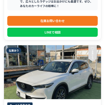
で、広々としたラゲッジはお出かけにも最適です。ぜひ、
あなたのカーライフの相棒に！
在庫お問い合わせ
LINEで相談
♡
在庫あり
お
気
に
入
り
カーメル福島本店