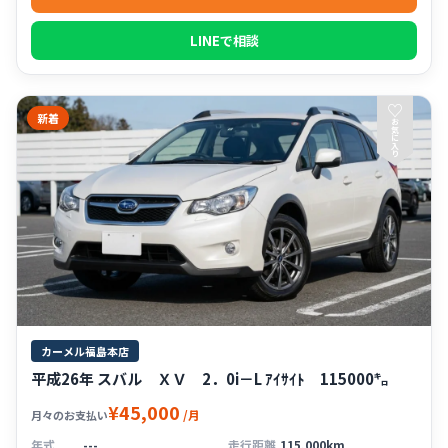
LINEで相談
♡
新着
お
気
に
入
り
カーメル福島本店
平成26年 スバル ＸＶ 2．0i－L ｱｲｻｲﾄ 115000㌔
¥45,000
/月
月々のお支払い
年式
---
走行距離
115,000km