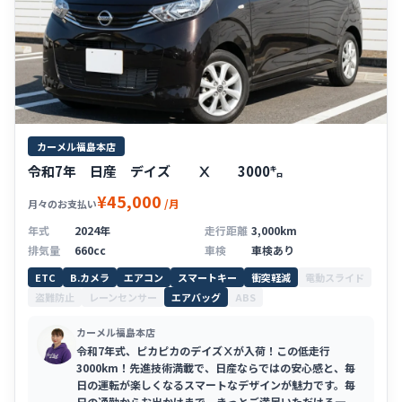
カーメル福島本店
令和7年 日産 デイズ Ⅹ 3000㌔
¥45,000
/月
月々のお支払い
年式
2024年
走行距離
3,000km
排気量
660cc
車検
車検あり
ETC
B.カメラ
エアコン
スマートキー
衝突軽減
電動スライド
盗難防止
レーンセンサー
エアバッグ
ABS
カーメル福島本店
令和7年式、ピカピカのデイズⅩが入荷！この低走行
3000km！先進技術満載で、日産ならではの安心感と、毎
日の運転が楽しくなるスマートなデザインが魅力です。毎
日の通勤からお出かけまで、きっとご満足いただける一