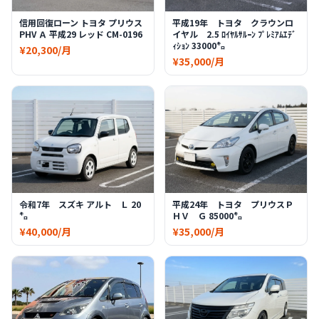
信用回復ローン トヨタ プリウス
平成19年 トヨタ クラウンロ
PHV Ａ 平成29 レッド CM-0196
イヤル 2.5 ﾛｲﾔﾙｻﾙｰﾝ ﾌﾟﾚﾐｱﾑｴﾃﾞ
ｨｼｮﾝ 33000㌔
¥20,300/月
¥35,000/月
令和7年 スズキ アルト Ｌ 20
平成24年 トヨタ プリウスＰ
㌔
ＨＶ Ｇ 85000㌔
¥40,000/月
¥35,000/月