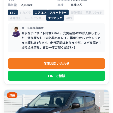
排気量
2,000cc
車検
車検あり
ETC
B.カメラ
エアコン
スマートキー
衝突軽減
電動スライド
盗難防止
レーンセンサー
エアバッグ
ABS
カーメル福島本店
希少なアイサイト搭載2.0i-L、充実装備のXVが入庫しまし
た！修復歴なしで内外装もキレイ、街乗りからアウトドア
まで頼れる1台です。走行距離はありますが、スバル認定工
場で点検済み。ぜひ一度ご覧ください！
在庫お問い合わせ
LINEで相談
♡
新着
お
気
に
入
り