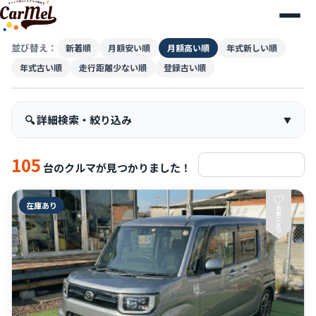
並び替え：
新着順
月額安い順
月額高い順
年式新しい順
年式古い順
走行距離少ない順
登録古い順
🔍 詳細検索・絞り込み
105
検索条件をリセット
台のクルマが見つかりました！
♡
在庫あり
お
気
に
入
り