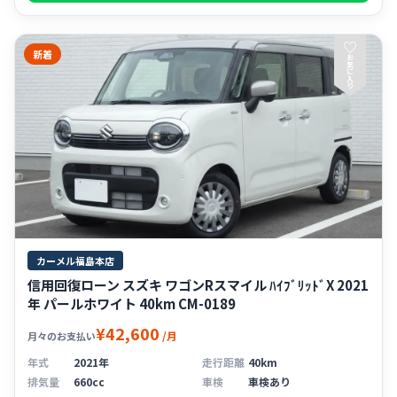
♡
新着
お
気
に
入
り
カーメル福島本店
信用回復ローン スズキ ワゴンRスマイル ﾊｲﾌﾞﾘｯﾄﾞX 2021
年 パールホワイト 40km CM-0189
¥42,600
/月
月々のお支払い
年式
2021年
走行距離
40km
排気量
660cc
車検
車検あり