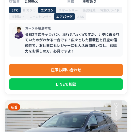
排気量
2,000cc
車検
車検あり
ETC
B.カメラ
エアコン
スマートキー
衝突軽減
電動スライド
盗難防止
レーンセンサー
エアバッグ
ABS
カーメル福島本店
令和3年式キャラバン、走行8.7万kmですが、丁寧に乗られ
ていたのがわかる一台です！広々とした積載性と日産の信
頼性で、お仕事にもレジャーにも大活躍間違いなし。即戦
力をお探しの方、必見ですよ！
在庫お問い合わせ
LINEで相談
♡
新着
お
気
に
入
り