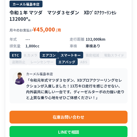
カーメル福島本店
令和１年 マツダ マツダ３セダン XDﾌﾟﾛｱｸﾂｰﾘﾝｾﾚ
132000㌔
¥45,000
/月
月々のお支払い
年式
---
走行距離
132,000km
排気量
1,800cc
車検
車検あり
ETC
B.カメラ
エアコン
スマートキー
衝突軽減
電動スライド
盗難防止
レーンセンサー
エアバッグ
ABS
カーメル福島本店
「令和元年式マツダ３セダン、XDプロアクツーリングセレ
クションが入庫しました！13万キロ走行を感じさせない、
内外装共に美しい一台です。ディーゼルターボの力強い走り
と上質な乗り心地をぜひご体感ください！」
在庫お問い合わせ
LINEで相談