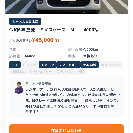
カーメル福島本店
令和6年 三菱 ＥＫスペース Ｍ 4000㌔
¥45,000
/月
月々のお支払い
年式
---
走行距離
4,000km
排気量
660cc
車検
車検あり
ETC
B.カメラ
エアコン
スマートキー
衝突軽減
電動スライド
盗難防止
レーンセンサー
エアバッグ
ABS
カーメル福島本店
ワンオーナー、走行4000kmのEKスペースが入庫しまし
た！令和6年式と新しく、内外装ともに新車のような輝きで
す。Mグレードは快適装備も充実。可愛らしいデザインで、
毎日の運転が楽しくなること間違いなし！早い者勝ちの一
台です！
在庫お問い合わせ