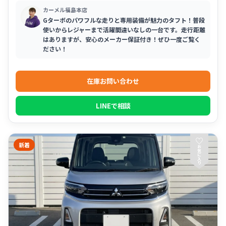
カーメル福島本店
Gターボのパワフルな走りと専用装備が魅力のタフト！普段
使いからレジャーまで活躍間違いなしの一台です。走行距離
はありますが、安心のメーカー保証付き！ぜひ一度ご覧く
ださい！
在庫お問い合わせ
LINEで相談
♡
新着
お
気
に
入
り