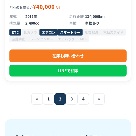
¥40,000
/月
月々のお支払い
年式
2011年
走行距離
134,000km
排気量
2,400cc
車検
車検あり
ETC
B.カメラ
エアコン
スマートキー
衝突軽減
電動スライド
盗難防止
レーンセンサー
エアバッグ
ABS
在庫お問い合わせ
LINEで相談
«
1
2
3
4
…
»