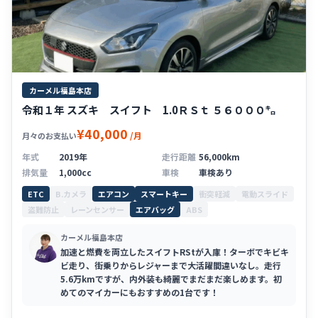
カーメル福島本店
令和１年 スズキ スイフト 1.0ＲＳｔ ５６０００㌔
¥40,000
/月
月々のお支払い
年式
2019年
走行距離
56,000km
排気量
1,000cc
車検
車検あり
ETC
B.カメラ
エアコン
スマートキー
衝突軽減
電動スライド
盗難防止
レーンセンサー
エアバッグ
ABS
カーメル福島本店
加速と燃費を両立したスイフトRStが入庫！ターボでキビキ
ビ走り、街乗りからレジャーまで大活躍間違いなし。走行
5.6万kmですが、内外装も綺麗でまだまだ楽しめます。初
めてのマイカーにもおすすめの1台です！