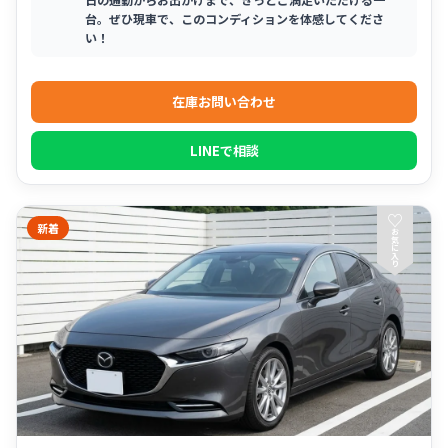
台。ぜひ現車で、このコンディションを体感してくださ
い！
在庫お問い合わせ
LINEで相談
♡
新着
お
気
に
入
り