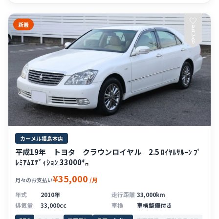
♡
新着
お
気
に
入
り
カーメル福島本店
平成19年 トヨタ クラウンロイヤル 2.5 ﾛｲﾔﾙｻﾙｰﾝ ﾌﾟ
ﾚﾐｱﾑｴﾃﾞｨｼｮﾝ 33000㌔
¥35,000
/月
月々のお支払い
年式
2010年
走行距離
33,000km
排気量
33,000cc
車検
車検整備付き