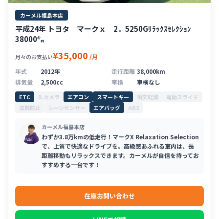
カーメル福島本店
平成24年 トヨタ マークｘ 2．5250Gﾘﾗｯｸｽｾﾚｸｼｮﾝ
38000㌔
¥35,000
/月
月々のお支払い
年式
2012年
走行距離
38,000km
排気量
2,500cc
車検
車検なし
ETC
B.カメラ
エアコン
スマートキー
衝突軽減
電動スライド
盗難防止
レーンセンサー
エアバッグ
ABS
カーメル福島本店
わずか3.8万kmの低走行！マークX Relaxation Selection
で、上質で快適なドライブを。高級感あふれる室内は、長
距離移動もリラックスできます。カーメルが自信を持ってお
すすめする一台です！
在庫お問い合わせ