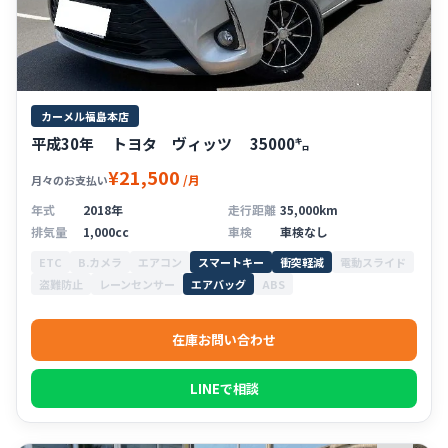
カーメル福島本店
平成30年 トヨタ ヴィッツ 35000㌔
¥21,500
/月
月々のお支払い
年式
2018年
走行距離
35,000km
排気量
1,000cc
車検
車検なし
ETC
B.カメラ
エアコン
スマートキー
衝突軽減
電動スライド
盗難防止
レーンセンサー
エアバッグ
ABS
在庫お問い合わせ
LINEで相談