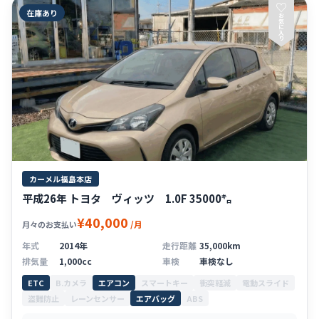
♡
在庫あり
お
気
に
入
り
カーメル福島本店
平成26年 トヨタ ヴィッツ 1.0F 35000㌔
¥40,000
/月
月々のお支払い
年式
2014年
走行距離
35,000km
排気量
1,000cc
車検
車検なし
ETC
B.カメラ
エアコン
スマートキー
衝突軽減
電動スライド
盗難防止
レーンセンサー
エアバッグ
ABS