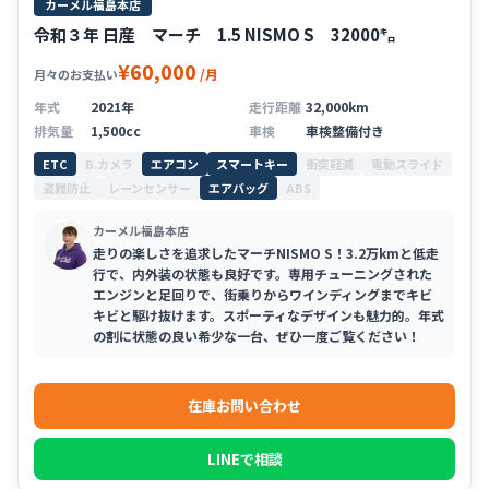
カーメル福島本店
令和３年 日産 マーチ 1.5 NISMO S 32000㌔
¥60,000
/月
月々のお支払い
年式
2021年
走行距離
32,000km
排気量
1,500cc
車検
車検整備付き
ETC
B.カメラ
エアコン
スマートキー
衝突軽減
電動スライド
盗難防止
レーンセンサー
エアバッグ
ABS
カーメル福島本店
走りの楽しさを追求したマーチNISMO S！3.2万kmと低走
行で、内外装の状態も良好です。専用チューニングされた
エンジンと足回りで、街乗りからワインディングまでキビ
キビと駆け抜けます。スポーティなデザインも魅力的。年式
の割に状態の良い希少な一台、ぜひ一度ご覧ください！
在庫お問い合わせ
LINEで相談