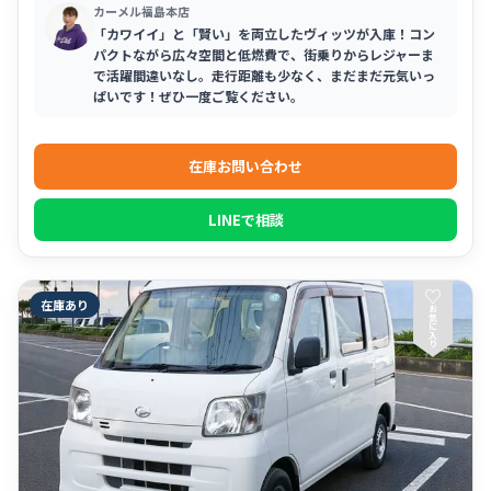
カーメル福島本店
「カワイイ」と「賢い」を両立したヴィッツが入庫！コン
パクトながら広々空間と低燃費で、街乗りからレジャーま
で活躍間違いなし。走行距離も少なく、まだまだ元気いっ
ぱいです！ぜひ一度ご覧ください。
在庫お問い合わせ
LINEで相談
♡
在庫あり
お
気
に
入
り