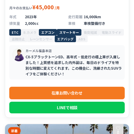
¥45,000
/月
月々のお支払い
年式
2023年
走行距離
16,000km
排気量
2,000cc
車検
車検整備付き
ETC
B.カメラ
エアコン
スマートキー
衝突軽減
電動スライド
盗難防止
レーンセンサー
エアバッグ
ABS
カーメル福島本店
CX-5ブラックトーンED、高年式・低走行の極上車が入庫し
ました！上質感を追求した内外装は、毎日のドライブを特
別な時間に変えてくれます。この機会に、洗練されたSUVラ
イフをご体験ください！
在庫お問い合わせ
LINEで相談
♡
新着
お