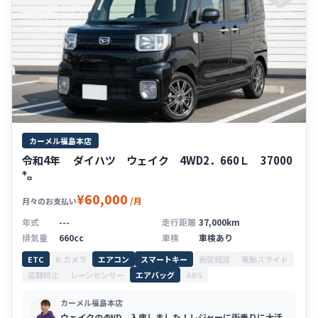
り
カーメル福島本店
令和4年 ダイハツ ウェイク 4WD2．660Ｌ 37000
㌔
¥60,000
/月
月々のお支払い
年式
---
走行距離
37,000km
排気量
660cc
車検
車検あり
ETC
B.カメラ
エアコン
スマートキー
衝突軽減
電動スライド
盗難防止
レーンセンサー
エアバッグ
ABS
カーメル福島本店
ウェイクの4WD、入庫しました！レジャーに街乗りに大活