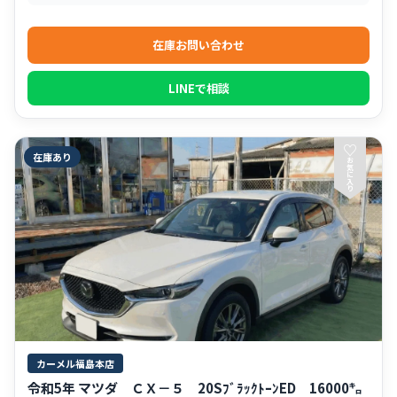
在庫お問い合わせ
LINEで相談
♡
在庫あり
お
気
に
入
り
カーメル福島本店
令和5年 マツダ ＣＸ－５ 20SﾌﾞﾗｯｸﾄｰﾝED 16000㌔