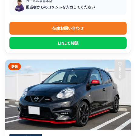
カーメル福島本店
担当者からのコメントを入力してください
在庫お問い合わせ
LINEで相談
♡
新着
お
気
に
入
り