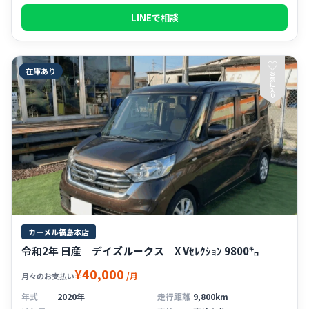
LINEで相談
♡
在庫あり
お
気
に
入
り
カーメル福島本店
令和2年 日産 デイズルークス X Vｾﾚｸｼｮﾝ 9800㌔
¥40,000
/月
月々のお支払い
年式
2020年
走行距離
9,800km