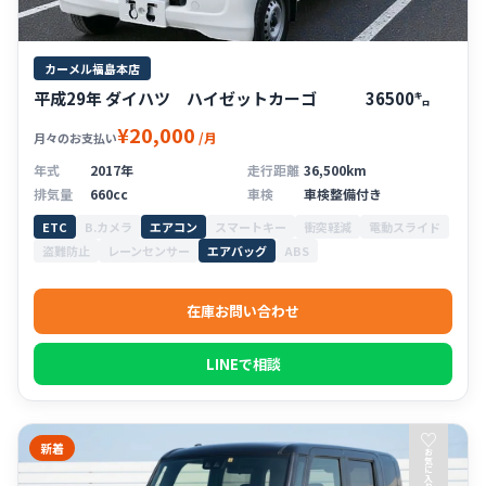
カーメル福島本店
平成29年 ダイハツ ハイゼットカーゴ 36500㌔
¥20,000
/月
月々のお支払い
年式
2017年
走行距離
36,500km
排気量
660cc
車検
車検整備付き
ETC
B.カメラ
エアコン
スマートキー
衝突軽減
電動スライド
盗難防止
レーンセンサー
エアバッグ
ABS
在庫お問い合わせ
LINEで相談
♡
新着
お
気
に
入