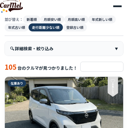
並び替え：
新着順
月額安い順
月額高い順
年式新しい順
年式古い順
走行距離少ない順
登録古い順
🔍 詳細検索・絞り込み
105
検索条件をリセット
台のクルマが見つかりました！
♡
在庫あり
お
気
に
入
り