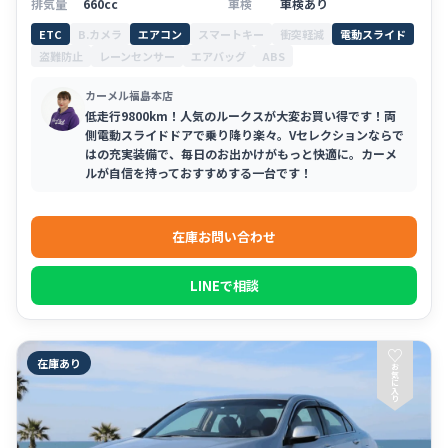
排気量
660cc
車検
車検あり
ETC
B.カメラ
エアコン
スマートキー
衝突軽減
電動スライド
盗難防止
レーンセンサー
エアバッグ
ABS
カーメル福島本店
低走行9800km！人気のルークスが大変お買い得です！両
側電動スライドドアで乗り降り楽々。Vセレクションならで
はの充実装備で、毎日のお出かけがもっと快適に。カーメ
ルが自信を持っておすすめする一台です！
在庫お問い合わせ
LINEで相談
♡
在庫あり
お
気
に
入
り