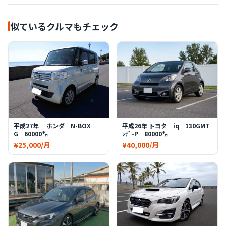
似ているクルマもチェック
平成27年 ホンダ N-BOX
平成26年 トヨタ iq 130GMT
G 60000㌔
ﾚｻﾞｰP 80000㌔
¥25,000/月
¥40,000/月