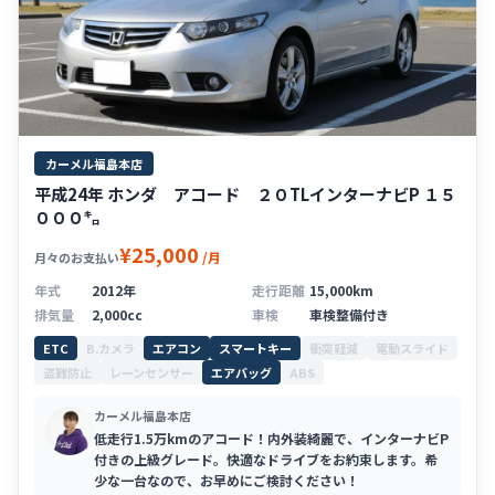
カーメル福島本店
平成24年 ホンダ アコード ２０TLインターナビP １５
０００㌔
¥25,000
/月
月々のお支払い
年式
2012年
走行距離
15,000km
排気量
2,000cc
車検
車検整備付き
ETC
B.カメラ
エアコン
スマートキー
衝突軽減
電動スライド
盗難防止
レーンセンサー
エアバッグ
ABS
カーメル福島本店
低走行1.5万kmのアコード！内外装綺麗で、インターナビP
付きの上級グレード。快適なドライブをお約束します。希
少な一台なので、お早めにご検討ください！