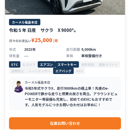
カーメル福島本店
令和５年 日産 サクラ X 9000㌔
¥25,000
/月
月々のお支払い
年式
2023年
走行距離
9,000km
排気量
---
車検
車検整備付き
ETC
B.カメラ
エアコン
スマートキー
衝突軽減
電動スライド
盗難防止
レーンセンサー
エアバッグ
ABS
カーメル福島本店
令和5年式サクラX、走行9000kmの極上車！先進のe-
POWERで静かな走りと燃費の良さを両立。アラウンドビュ
ーモニター等装備も充実し、初めてのEVにもおすすめで
す。人気モデルにつきお問い合わせはお早めに！
在庫お問い合わせ