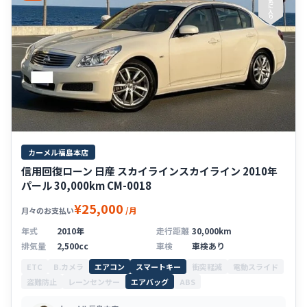
気
に
入
り
カーメル福島本店
信用回復ローン 日産 スカイラインスカイライン 2010年
パール 30,000km CM-0018
¥25,000
/月
月々のお支払い
年式
2010年
走行距離
30,000km
排気量
2,500cc
車検
車検あり
ETC
B.カメラ
エアコン
スマートキー
衝突軽減
電動スライド
盗難防止
レーンセンサー
エアバッグ
ABS