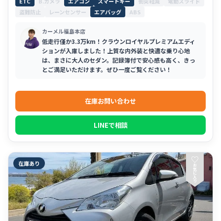
ETC
B.カメラ
エアコン
スマートキー
衝突軽減
電動スライド
盗難防止
レーンセンサー
エアバッグ
ABS
カーメル福島本店
低走行僅か3.3万km！クラウンロイヤルプレミアムエディ
ションが入庫しました！上質な内外装と快適な乗り心地
は、まさに大人のセダン。記録簿付で安心感も高く、きっ
とご満足いただけます。ぜひ一度ご覧ください！
在庫お問い合わせ
LINEで相談
♡
在庫あり
お
気
に
入
り