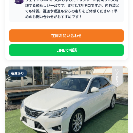
躍する頼もしい一台です。走行3.7万キロですが、内外装と
ても綺麗。雪道や坂道も安心の走りをご体感ください！早
めのお問い合わせがおすすめです！
在庫お問い合わせ
LINEで相談
♡
在庫あり
お
気
に
入
り