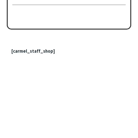
[carmel_staff_shop]