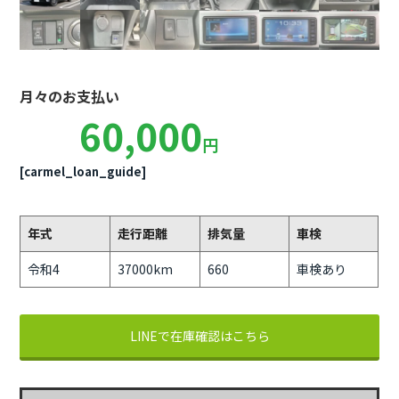
月々のお支払い
60,000
円
[carmel_loan_guide]
年式
走行距離
排気量
車検
令和4
37000km
660
車検あり
LINEで在庫確認はこちら