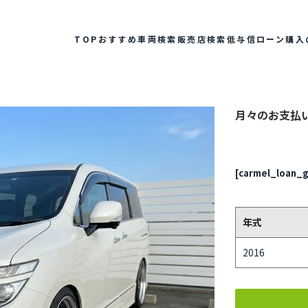
TOP
おすすめ車両検索
販売店検索
低与信ローン
購入
月々のお支払
[carmel_loan_g
年式
2016