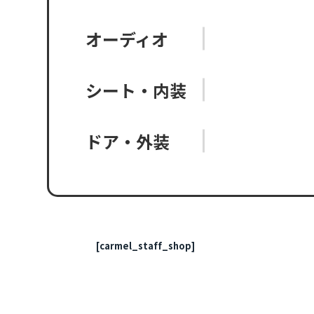
オーディオ
シート・内装
ドア・外装
[carmel_staff_shop]