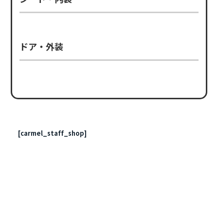
ドア・外装
[carmel_staff_shop]