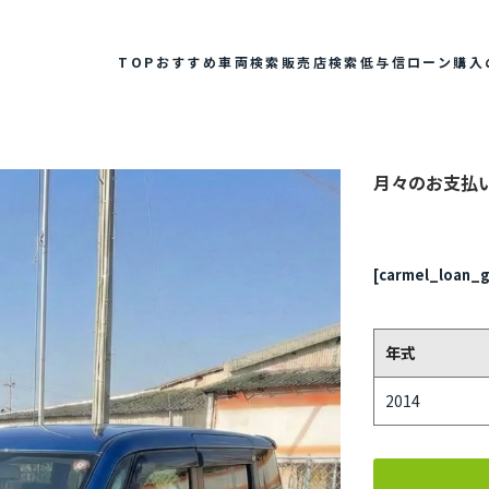
TOP
おすすめ車両検索
販売店検索
低与信ローン
購入
月々のお支払
[carmel_loan_g
年式
2014