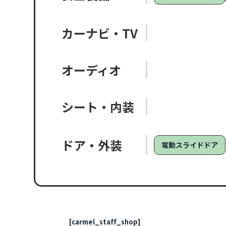
カーナビ・TV
オーディオ
シート・内装
ドア・外装
電動スライドドア
[carmel_staff_shop]