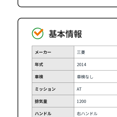
基本情報
メーカー
三菱
年式
2014
車検
車検なし
ミッション
AT
排気量
1200
ハンドル
右ハンドル