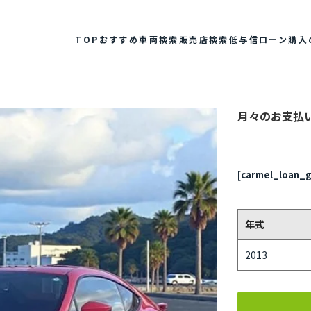
TOP
おすすめ車両検索
販売店検索
低与信ローン
購入
月々のお支払
[carmel_loan_g
年式
2013