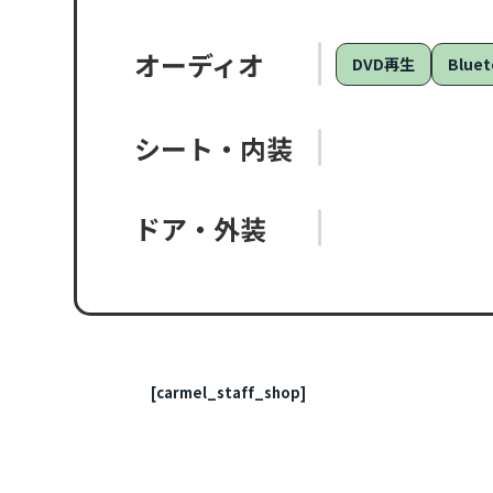
オーディオ
DVD再生
Bluet
シート・内装
ドア・外装
[carmel_staff_shop]