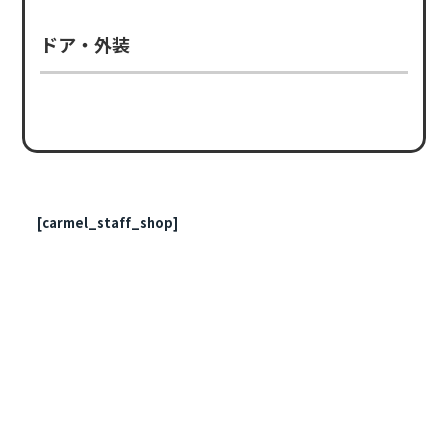
ドア・外装
[carmel_staff_shop]