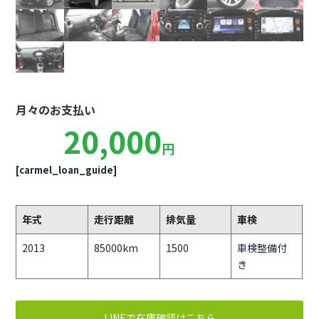
月々のお支払い
20,000
円
[carmel_loan_guide]
年式
走行距離
排気量
車検
2013
85000km
1500
車検整備付
き
LINEで在庫確認はこちら