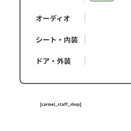
オーディオ
シート・内装
ドア・外装
[carmel_staff_shop]