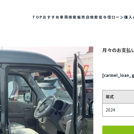
TOP
おすすめ車両検索
販売店検索
低与信ローン
購入
月々のお支払
[carmel_loan_g
年式
2024